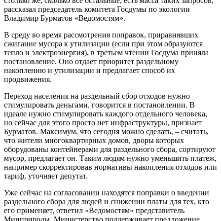
столько же, сколько все остальные, есть масса таких запросов,
рассказал председатель комитета Госдумы по экологии
Владимир Бурматов «Ведомостям».
В среду во время рассмотрения поправок, приравнявших
сжигание мусора к утилизации (если при этом образуются
тепло и электроэнергия), в третьем чтении Госдума приняла
постановление. Оно отдает приоритет раздельному
накоплению и утилизации и предлагает способ их
продвижения.
Переход населения на раздельный сбор отходов нужно
стимулировать деньгами, говорится в постановлении. В
идеале нужно стимулировать каждого отдельного человека,
но сейчас для этого просто нет инфраструктуры, признает
Бурматов. Максимум, что сегодня можно сделать, – считать,
что жители многоквартирных домов, дворы которых
оборудованы контейнерами для раздельного сбора, сортируют
мусор, предлагает он. Таким людям нужно уменьшить платеж,
например скорректировав нормативы накопления отходов или
тариф, уточняет депутат.
Уже сейчас на согласовании находятся поправки о введении
раздельного сбора для людей и снижении платы для тех, кто
его применяет, ответил «Ведомостям» представитель
Минприроды. Министерство поддерживает предложение