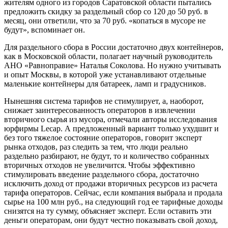
жителям одного из городов Саратовской области пытались
предложить скидку за раздельный сбор со 120 до 50 руб. в
месяц, они ответили, что за 70 руб. «копаться в мусоре не
будут», вспоминает он.
Для раздельного сбора в России достаточно двух контейнеров,
как в Московской области, полагает научный руководитель
АНО «Равноправие» Наталья Соколова. Но нужно учитывать
и опыт Москвы, в которой уже устанавливают отдельные
маленькие контейнеры для батареек, ламп и градусников.
Нынешняя система тарифов не стимулирует, а, наоборот,
снижает заинтересованность операторов в извлечении
вторичного сырья из мусора, отмечали авторы исследования
юрфирмы Lecap. А предложенный вариант только ухудшит и
без того тяжелое состояние операторов, говорит эксперт
рынка отходов, раз следить за тем, что люди реально
раздельно разбирают, не будут, то и количество собранных
вторичных отходов не увеличится. Чтобы эффективно
стимулировать введение раздельного сбора, достаточно
исключить доход от продажи вторичных ресурсов из расчета
тарифа операторов. Сейчас, если компания выбрала и продала
сырье на 100 млн руб., на следующий год ее тарифные доходы
снизятся на ту сумму, объясняет эксперт. Если оставить эти
деньги операторам, они будут честно показывать свой доход,