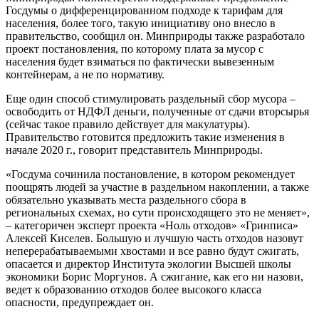
Госдумы о дифференцированном подходе к тарифам для
населения, более того, такую инициативу оно внесло в
правительство, сообщил он. Минприроды также разработало
проект постановления, по которому плата за мусор с
населения будет взиматься по фактически вывезенным
контейнерам, а не по нормативу.
Еще один способ стимулировать раздельный сбор мусора –
освободить от НДФЛ деньги, полученные от сдачи вторсырья
(сейчас такое правило действует для макулатуры).
Правительство готовится предложить такие изменения в
начале 2020 г., говорит представитель Минприроды.
«Госдума сочинила постановление, в котором рекомендует
поощрять людей за участие в раздельном накоплении, а также
обязательно указывать места раздельного сбора в
региональных схемах, но сути происходящего это не меняет»,
– категоричен эксперт проекта «Ноль отходов» «Гринписа»
Алексей Киселев. Большую и лучшую часть отходов назовут
неперерабатываемыми хвостами и все равно будут сжигать,
опасается и директор Института экологии Высшей школы
экономики Борис Моргунов. А сжигание, как его ни назови,
ведет к образованию отходов более высокого класса
опасности, предупреждает он.